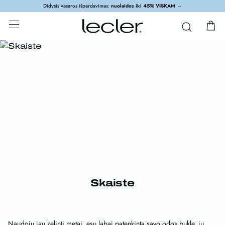
Didysis vasaros išpardavimas:
nuolaidos iki 45% VISKAM
→
Skaiste
Naudoju jau kelinti metai, esu labai patenkinta savo odos bukle, ju