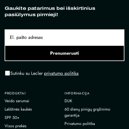
Gaukite patarimus bei išskirtinius
pasiūlymus pirmieji!
Prenumeruoti
Sutinku su Lecler
privatumo politika
PRODUKTAI
INFORMACIJA
Veido serumai
DUK
Lakštinės kaukės
60 dienų pinigų grąžinimo
garantija
SPF 50+
Privatumo politika
Visos prekės