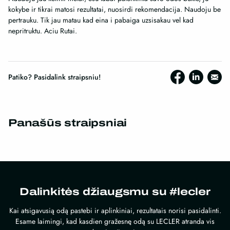
kokybe ir tikrai matosi rezultatai, nuosirdi rekomendacija. Naudoju be
pertrauku. Tik jau matau kad eina i pabaiga uzsisakau vel kad
nepritruktu. Aciu Rutai.
Patiko? Pasidalink straipsniu!
Panašūs straipsniai
Dalinkitės džiaugsmu su #lecler
Kai atsigavusią odą pastebi ir aplinkiniai, rezultatais norisi pasidalinti.
Esame laimingi, kad kasdien gražesnę odą su LECLER atranda vis