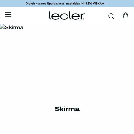
Didysis vasaros išpardavimas:
nuolaidos iki 45% VISKAM
→
Skirma