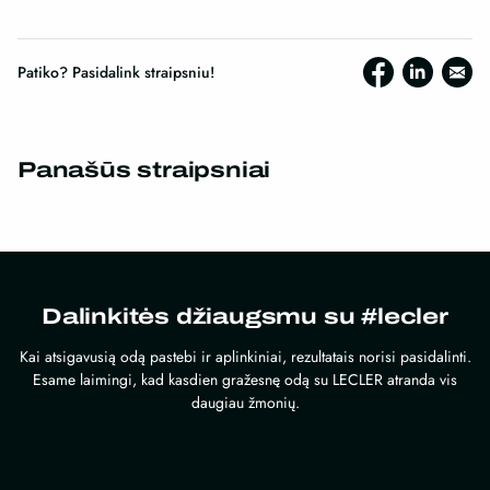
Patiko? Pasidalink straipsniu!
Panašūs straipsniai
Dalinkitės džiaugsmu su #lecler
Kai atsigavusią odą pastebi ir aplinkiniai, rezultatais norisi pasidalinti.
Esame laimingi, kad kasdien gražesnę odą su LECLER atranda vis
daugiau žmonių.