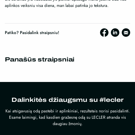
aplinkos veiksniu visa diena, man labai patinka jo tekstura.
Patiko? Pasidalink straipsniu!
Panašūs straipsniai
Dalinkitės džiaugsmu su #lecler
Kai atsigavusią odą pastebi ir aplinkiniai, rezultatais norisi pasidalinti.
Esame laimingi, kad kasdien gražesnę odą su LECLER atranda vis
daugiau žmonių.