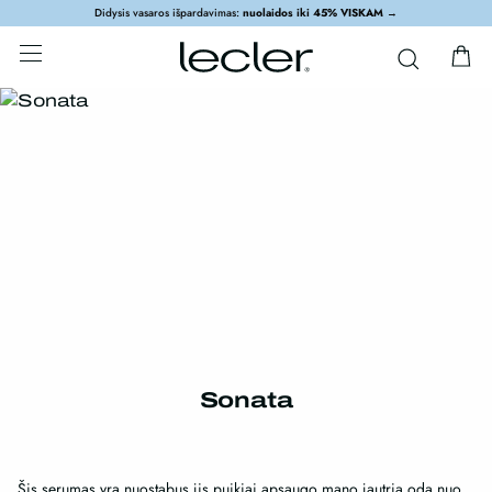
Didysis vasaros išpardavimas:
nuolaidos iki 45% VISKAM
→
Sonata
Šis serumas yra nuostabus jis puikiai apsaugo mano jautria oda nuo