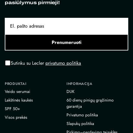
pasiūlymus pirmieji!
Prenumeruoti
Sutinku su Lecler
privatumo politika
PRODUKTAI
INFORMACIJA
Veido serumai
DUK
Lakštinės kaukės
60 dienų pinigų grąžinimo
garantija
SPF 50+
Privatumo politika
Visos prekės
Slapukų politika
Pirkimo–pardavimo taisyklės