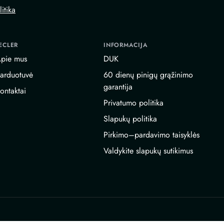
itika
ECLER
INFORMACIJA
pie mus
DUK
arduotuvė
60 dienų pinigų grąžinimo
garantija
ontaktai
Privatumo politika
Slapukų politika
Pirkimo–pardavimo taisyklės
Valdykite slapukų sutikimus