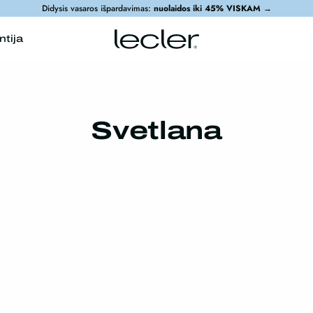
Didysis vasaros išpardavimas:
nuolaidos iki 45% VISKAM
→
ntija
Svetlana