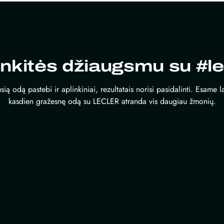
inkitės džiaugsmu su #le
sią odą pastebi ir aplinkiniai, rezultatais norisi pasidalinti. Esame 
kasdien gražesnę odą su LECLER atranda vis daugiau žmonių.