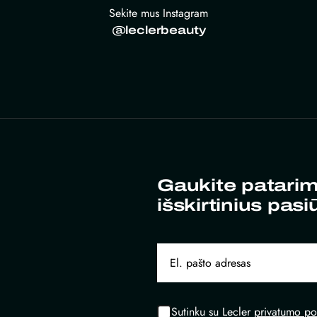
Sekite mus Instagram
@leclerbeauty
Gaukite patarim
išskirtinius pasi
Sutinku su Lecler
privatumo pol