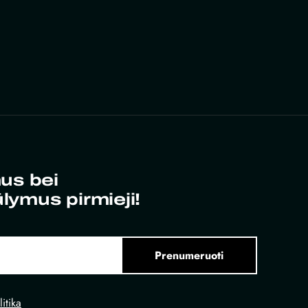
us bei
ūlymus pirmieji!
Prenumeruoti
itika