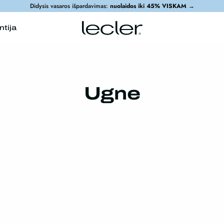
Didysis vasaros išpardavimas:
nuolaidos iki 45% VISKAM
→
ntija
Ugne