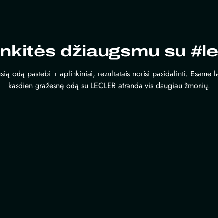
inkitės džiaugsmu su #le
sią odą pastebi ir aplinkiniai, rezultatais norisi pasidalinti. Esame 
kasdien gražesnę odą su LECLER atranda vis daugiau žmonių.