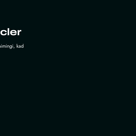
cler
laimingi, kad