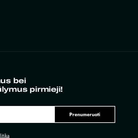
us bei
ūlymus pirmieji!
Prenumeruoti
itika