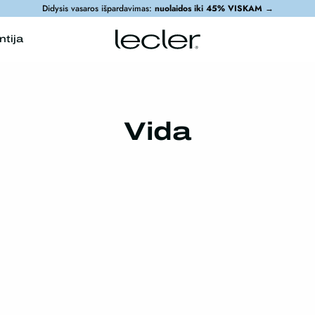
Didysis vasaros išpardavimas:
nuolaidos iki 45% VISKAM
→
ntija
Vida