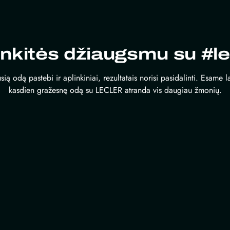
inkitės džiaugsmu su #le
sią odą pastebi ir aplinkiniai, rezultatais norisi pasidalinti. Esame 
kasdien gražesnę odą su LECLER atranda vis daugiau žmonių.