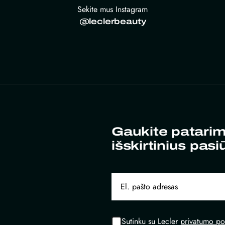
Sekite mus Instagram
@leclerbeauty
Gaukite patarim
išskirtinius pasi
Sutinku su Lecler
privatumo pol