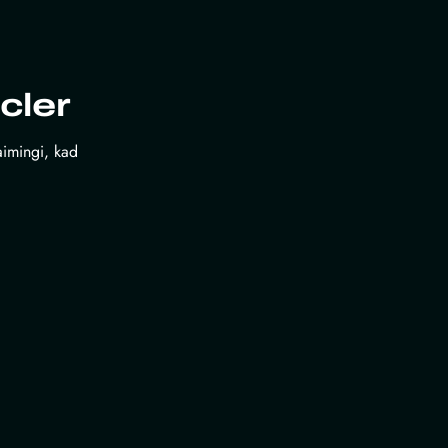
cler
laimingi, kad