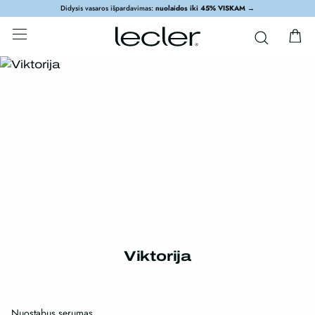
Didysis vasaros išpardavimas:
nuolaidos iki 45% VISKAM
→
Viktorija
Nuostabus serumas