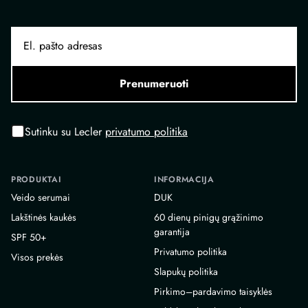
Prenumeruoti
Sutinku su Lecler
privatumo politika
PRODUKTAI
INFORMACIJA
Veido serumai
DUK
Lakštinės kaukės
60 dienų pinigų grąžinimo
garantija
SPF 50+
Privatumo politika
Visos prekės
Slapukų politika
Pirkimo–pardavimo taisyklės