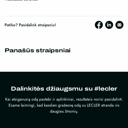
Patiko? Pasidalink straipsniu!
Panašūs straipsniai
Dalinkitės džiaugsmu su #lecler
Kai atsigavusią odą pastebi ir aplinkiniai, rezultatais norisi pasidalinti.
Esame laimingi, kad kasdien gražesnę odą su LECLER atranda vis
daugiau žmonių.