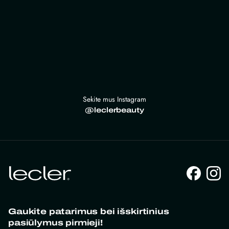
Sekite mus Instagram
@leclerbeauty
Gaukite patarimus bei išskirtinius
pasiūlymus pirmieji!