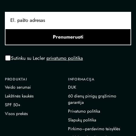
Prenumeruoti
Sutinku su Lecler
privatumo politika
PRODUKTAI
INFORMACIJA
Veido serumai
DUK
Lakštinės kaukės
60 dienų pinigų grąžinimo
garantija
SPF 50+
Privatumo politika
Visos prekės
Slapukų politika
Pirkimo–pardavimo taisyklės