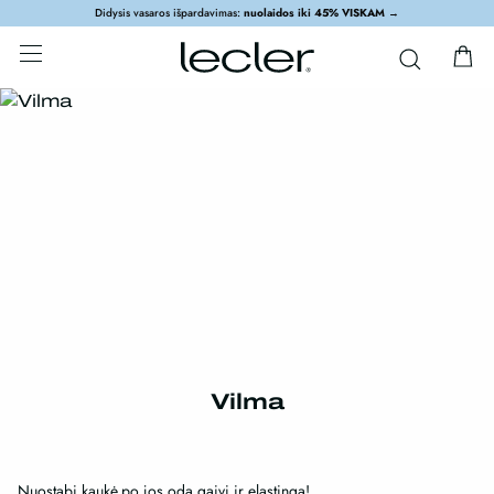
Didysis vasaros išpardavimas:
nuolaidos iki 45% VISKAM
→
Vilma
Nuostabi kaukė,po jos oda gaivi ir elastinga!