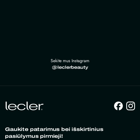
Sekite mus Instagram
@leclerbeauty
Gaukite patarimus bei išskirtinius
pasiūlymus pirmieji!