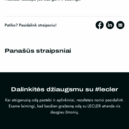
Patiko? Pasidalink straipsniu!
Panašūs straipsniai
Dalinkitės džiaugsmu su #lecler
Kai atsigavusią odą pastebi ir aplinkiniai, rezultatais norisi pasidalinti.
Esame laimingi, kad kasdien gražesnę odą su LECLER atranda vis
daugiau žmonių.