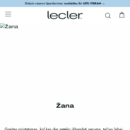
Didysis vasaros išpardavimas:
nuolaidos iki 45% VISKAM
→
Žana
Greitas pristatymas, kol kas dar neteko išbandyti serumą, tačiau labai