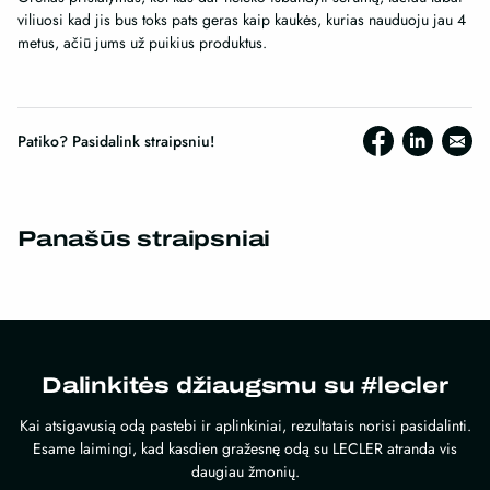
viliuosi kad jis bus toks pats geras kaip kaukės, kurias nauduoju jau 4
metus, ačiū jums už puikius produktus.
Patiko? Pasidalink straipsniu!
Panašūs straipsniai
Dalinkitės džiaugsmu su #lecler
Kai atsigavusią odą pastebi ir aplinkiniai, rezultatais norisi pasidalinti.
Esame laimingi, kad kasdien gražesnę odą su LECLER atranda vis
daugiau žmonių.