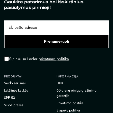
Gaukite patarimus bei išskirtinius
pasiūlymus pirmieji!
Prenumeruoti
Sutinku su Lecler
privatumo politika
PRODUKTAI
INFORMACIJA
Veido serumai
DUK
Lakštinės kaukės
60 dienų pinigų grąžinimo
garantija
SPF 50+
Privatumo politika
Visos prekės
Slapukų politika