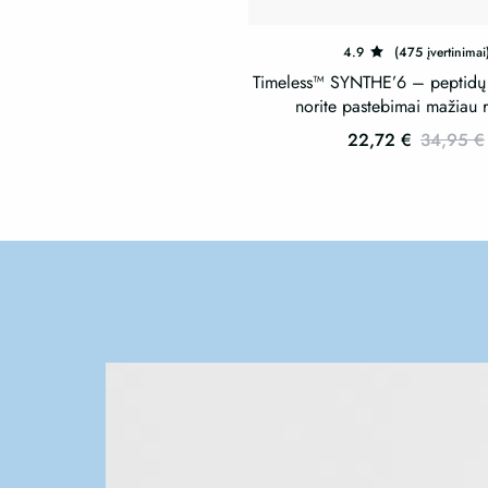
4.9
(475 įvertinimai
Timeless™ SYNTHE’6 – peptidų 
norite pastebimai mažiau r
22,72
€
34,95
€
This
product
has
multiple
variants.
The
options
may
be
chosen
on
the
product