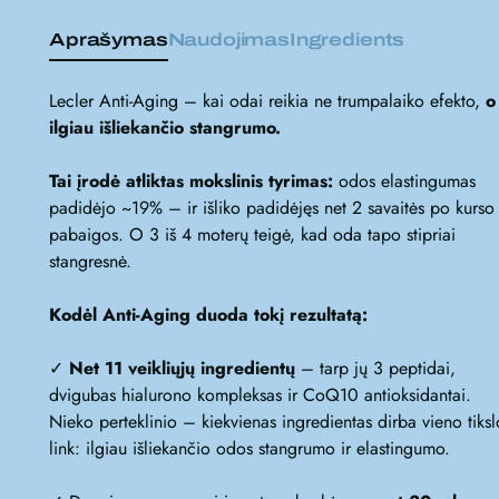
Aprašymas
Naudojimas
Ingredients
Lecler Anti-Aging – kai odai reikia ne trumpalaiko efekto,
o
ilgiau išliekančio stangrumo.
Tai įrodė atliktas mokslinis tyrimas:
odos elastingumas
padidėjo ~19% – ir išliko padidėjęs net 2 savaitės po kurso
pabaigos. O 3 iš 4 moterų teigė, kad oda tapo stipriai
stangresnė.
Kodėl Anti-Aging duoda tokį rezultatą:
✓
Net 11 veikliųjų ingredientų
– tarp jų 3 peptidai,
dvigubas hialurono kompleksas ir CoQ10 antioksidantai.
Nieko perteklinio – kiekvienas ingredientas dirba vieno tiksl
link: ilgiau išliekančio odos stangrumo ir elastingumo.