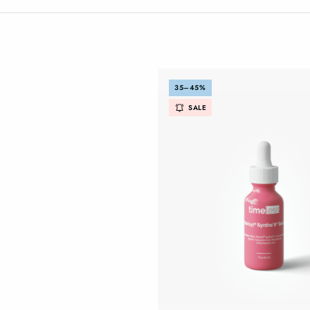
35–45%
SALE