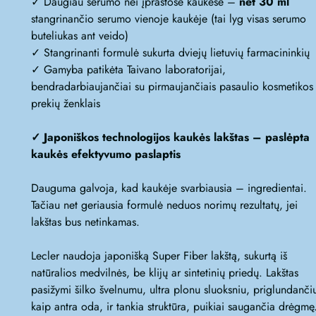
✓ Daugiau serumo nei įprastose kaukėse –
net 30 ml
stangrinančio serumo vienoje kaukėje (tai lyg visas serumo
buteliukas ant veido)
✓ Stangrinanti formulė sukurta dviejų lietuvių farmacininkių
✓ Gamyba patikėta Taivano laboratorijai,
bendradarbiaujančiai su pirmaujančiais pasaulio kosmetikos
prekių ženklais
✓ Japoniškos technologijos kaukės lakštas – paslėpta
kaukės efektyvumo paslaptis
Dauguma galvoja, kad kaukėje svarbiausia – ingredientai.
Tačiau net geriausia formulė neduos norimų rezultatų, jei
lakštas bus netinkamas.
Lecler naudoja japonišką Super Fiber lakštą, sukurtą iš
natūralios medvilnės, be klijų ar sintetinių priedų. Lakštas
pasižymi šilko švelnumu, ultra plonu sluoksniu, priglundanči
kaip antra oda, ir tankia struktūra, puikiai saugančia drėgmę