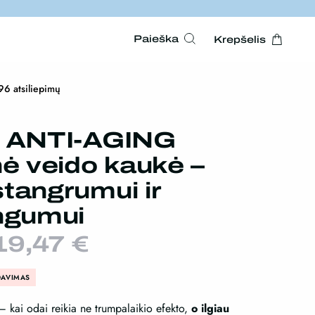
Paieška
Krepšelis
96 atsiliepimų
r ANTI-AGING
nė veido kaukė –
tangrumui ir
ingumui
19,47
€
DAVIMAS
 – kai odai reikia ne trumpalaikio efekto,
o ilgiau