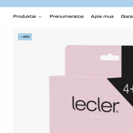
Produktai
Prenumeratos
Apie mus
Gara
–40%