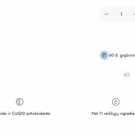
produkto
kiekis:
Lecler
ANTI-
AGING
lakštinė
veido
60 d. grąžinim
kaukė
-
odos
stangrumui
ir
elastingumui
idai ir CoQ10 antioksidantai
Net 11 veikliųjų ingredie