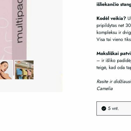
išliekančio stan
Kodėl veikia?
Ul
pripildytas net 
kompleksu ir dvig
Visa tai vieno tik
Moksliškai patvi
– ir išliko padid
teigė, kad oda tap
Rasite ir didžiaus
Camelia
5 vnt.