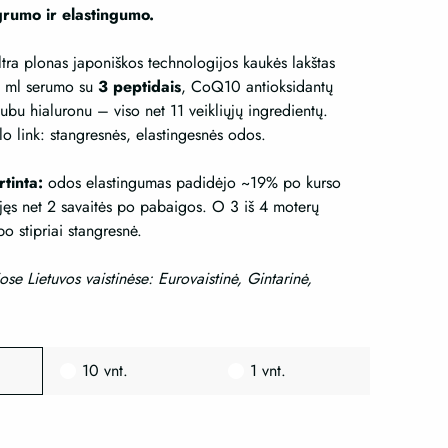
grumo ir elastingumo.
tra plonas japoniškos technologijos kaukės lakštas
30 ml serumo su
3 peptidais
, CoQ10 antioksidantų
ubu hialuronu – viso net 11 veikliųjų ingredientų.
slo link: stangresnės, elastingesnės odos.
rtinta:
odos elastingumas padidėjo ~19% po kurso
ėjęs net 2 savaitės po pabaigos. O 3 iš 4 moterų
o stipriai stangresnė.
iose Lietuvos vaistinėse: Eurovaistinė, Gintarinė,
10 vnt.
1 vnt.