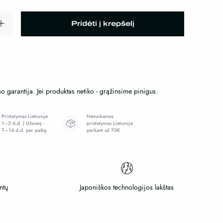
Pridėti į krepšelį
o garantija. Jei produktas netiko - grąžinsime pinigus.
Pristatymas Lietuvoje
Nemokamas
1–3 d.d. | Užsienį -
pristatymas Lietuvoje
7–14 d.d. per paštą
perkant už 70€
ntų
Japoniškos technologijos lakštas