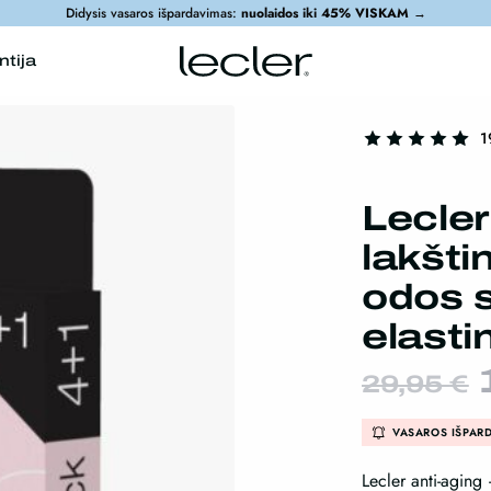
Didysis vasaros išpardavimas:
nuolaidos iki 45% VISKAM
→
ntija
1
Lecle
lakšti
odos s
elast
29,95
€
VASAROS IŠPAR
Lecler anti-aging
Next