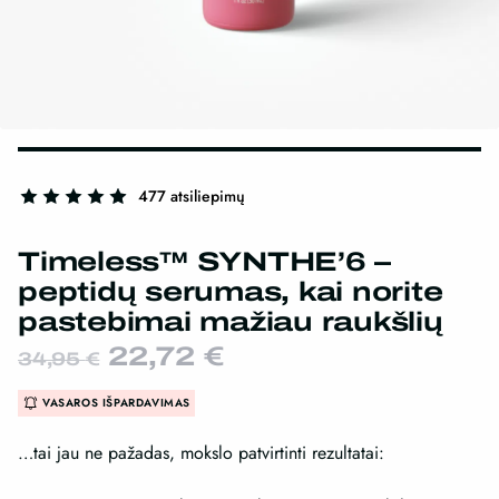
477 atsiliepimų
Timeless™ SYNTHE’6 –
peptidų serumas, kai norite
pastebimai mažiau raukšlių
Original
Current
22,72
€
34,95
€
price
price
VASAROS IŠPARDAVIMAS
was:
is:
34,95 €.
22,72 €.
…tai jau ne pažadas, mokslo patvirtinti rezultatai: