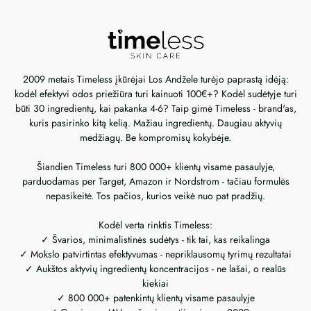
2009 metais Timeless įkūrėjai Los Andžele turėjo paprastą idėją:
kodėl efektyvi odos priežiūra turi kainuoti 100€+? Kodėl sudėtyje turi
būti 30 ingredientų, kai pakanka 4-6? Taip gimė Timeless - brand'as,
kuris pasirinko kitą kelią. Mažiau ingredientų. Daugiau aktyvių
medžiagų. Be kompromisų kokybėje.
Šiandien Timeless turi 800 000+ klientų visame pasaulyje,
parduodamas per Target, Amazon ir Nordstrom - tačiau formulės
nepasikeitė. Tos pačios, kurios veikė nuo pat pradžių.
Kodėl verta rinktis Timeless:
✓ Švarios, minimalistinės sudėtys - tik tai, kas reikalinga
✓ Mokslo patvirtintas efektyvumas - nepriklausomų tyrimų rezultatai
✓ Aukštos aktyvių ingredientų koncentracijos - ne lašai, o realūs
kiekiai
✓ 800 000+ patenkintų klientų visame pasaulyje