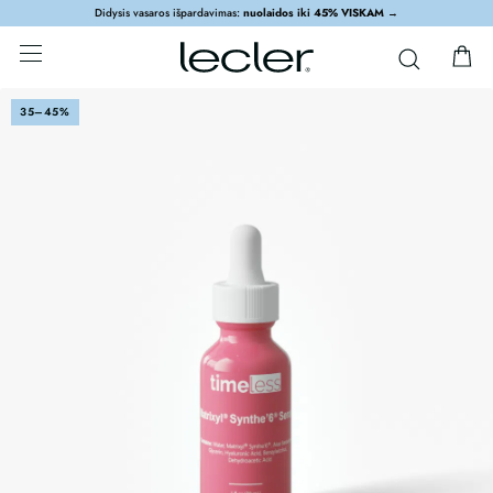
Didysis vasaros išpardavimas:
nuolaidos iki 45% VISKAM
→
35–45%