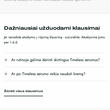
Dažniausiai užduodami klausimai
Jei neradote atsakymo į rūpimą klausimą - susisiekite. Atsakysime Jums
per 1 d.d.
Ar rutinoje galima derinti skirtingus Timeless serumus?
Ar po Timeless serumo reikia naudoti kremą?
Žiūrėti visus klausimus