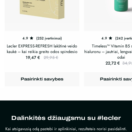
4.9
(252 įvertinimai)
4.9
(242 įverti
Lecler EXPRESS-REFRESH lakštinė veido
Timeless™ Vitamin B5 
kaukė – kai reikia greito odos spindesio
hialuronu – jautriai, lengva
odai
19,47
€
29,95
€
22,72
€
34,
This
This
product
product
has
Pasirinkti savybes
Pasirinkti sa
has
multiple
multiple
variants.
variants.
The
The
options
options
may
Dalinkitės džiaugsmu su #lecler
may
be
be
chosen
Kai atsigavusią odą pastebi ir aplinkiniai, rezultatais norisi pasidalinti.