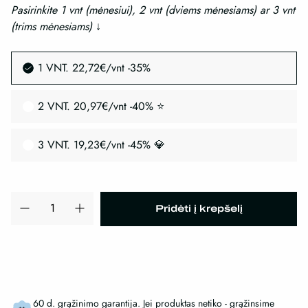
Pasirinkite 1 vnt (mėnesiui), 2 vnt (dviems mėnesiams) ar 3 vnt
(trims mėnesiams)
↓
1 VNT. 22,72€/vnt -35%
2 VNT. 20,97€/vnt -40% ⭐
3 VNT. 19,23€/vnt -45% 💎
produkto
Pridėti į krepšelį
kiekis:
Timeless™
SYNTHE'6
-
peptidų
serumas,
60 d. grąžinimo garantija. Jei produktas netiko - grąžinsime