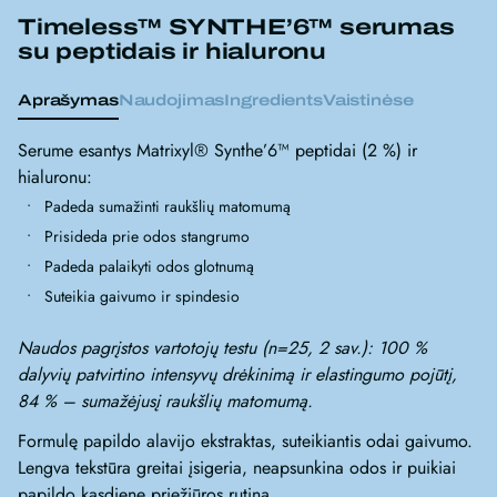
Timeless™ SYNTHE’6™ serumas
su peptidais ir hialuronu
Aprašymas
Naudojimas
Ingredients
Vaistinėse
Serume esantys Matrixyl® Synthe’6™ peptidai (2 %) ir
hialuronu:
Padeda sumažinti raukšlių matomumą
Prisideda prie odos stangrumo
Padeda palaikyti odos glotnumą
Suteikia gaivumo ir spindesio
Naudos pagrįstos vartotojų testu (n=25, 2 sav.): 100 %
dalyvių patvirtino intensyvų drėkinimą ir elastingumo pojūtį,
84 % – sumažėjusį raukšlių matomumą.
Formulę papildo alavijo ekstraktas, suteikiantis odai gaivumo.
Lengva tekstūra greitai įsigeria, neapsunkina odos ir puikiai
papildo kasdienę priežiūros rutiną.