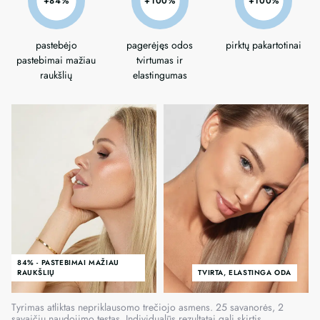
+84%
+100%
+100%
pastebėjo
pagerėjęs odos
pirktų pakartotinai
pastebimai mažiau
tvirtumas ir
raukšlių
elastingumas
84% - PASTEBIMAI MAŽIAU
RAUKŠLIŲ
TVIRTA, ELASTINGA ODA
Tyrimas atliktas nepriklausomo trečiojo asmens. 25 savanorės, 2
savaičių naudojimo testas. Individualūs rezultatai gali skirtis.