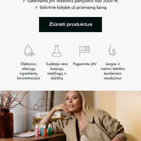
✓ Gaminama JAV mažomis partijomis nuo 2009 m.
✓ Išskirtinė kokybė už prieinamą kainą
Žiūrėti produktus
Efektyvios
Sudėtyje nėra
Pagaminta JAV
Lengva ir
aktyviųjų
kvapiųjų
maloni tekstūra
ingredientų
medžiagų ir
kasdieniam
koncentracijos
dažiklių
naudojimui