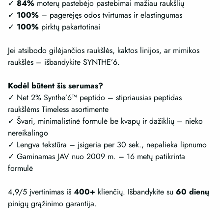
✓
84%
moterų pastebėjo pastebimai mažiau raukšlių
✓
100%
– pagerėjęs odos tvirtumas ir elastingumas
✓
100%
pirktų pakartotinai
Jei atsibodo gilėjančios raukšlės, kaktos linijos, ar mimikos
raukšlės – išbandykite SYNTHE’6.
Kodėl būtent šis serumas?
✓ Net 2% Synthe’6™ peptido – stipriausias peptidas
raukšlėms Timeless asortimente
✓ Švari, minimalistinė formulė be kvapų ir dažiklių – nieko
nereikalingo
✓ Lengva tekstūra – įsigeria per 30 sek., nepalieka lipnumo
✓ Gaminamas JAV nuo 2009 m. – 16 metų patikrinta
formulė
4,9/5 įvertinimas iš
400+
klienčių. Išbandykite su
60 dienų
pinigų grąžinimo garantija.