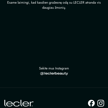
chosen
on
Esame laimingi, kad kasdien gražesnę odą su LECLER atranda vis
on
daugiau žmonių.
the
the
product
product
page
page
Sekite mus Instagram
@leclerbeauty