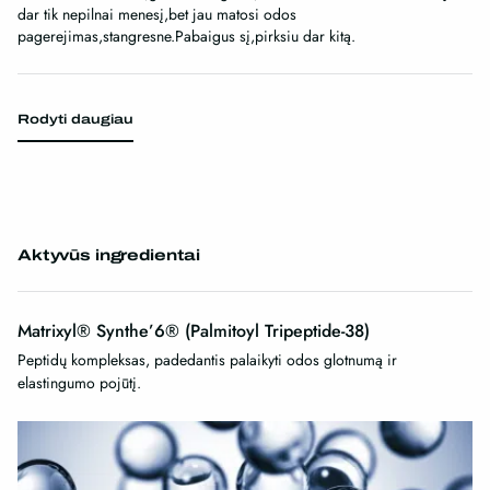
dar tik nepilnai menesį,bet jau matosi odos
pagerejimas,stangresne.Pabaigus sį,pirksiu dar kitą.
Rodyti daugiau
Aktyvūs ingredientai
Matrixyl® Synthe’6® (Palmitoyl Tripeptide-38)
Peptidų kompleksas, padedantis palaikyti odos glotnumą ir
elastingumo pojūtį.