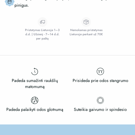
kai
pinigus.
norite
pastebimai
mažiau
Pristatymas Lietuvoje 1–3
Nemokamas pristatymas
raukšlių
d.d. | Užsienį - 7–14 d.d.
Lietuvoje perkant už 70€
per paštą
Padeda sumažinti raukšlių
Prisideda prie odos stangrumo
matomumą
Padeda palaikyti odos glotnumą
Suteikia gaivumo ir spindesio