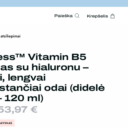
Paieška
Krepšelis
 atsiliepimai
ess™ Vitamin B5
s su hialuronu –
i, lengvai
stančiai odai (didelė
– 120 ml)
Original
Current
53,97
€
price
price
DAVIMAS