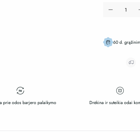
produkto
kiekis:
Timeless™
Vitamin
B5
60 d. grąžinim
serumas
su
hialuronu
-
jautriai,
lengvai
sudirgstančia
odai
a prie odos barjero palaikymo
Drėkina ir suteikia odai ko
(didelė
talpa
-
120
ml)