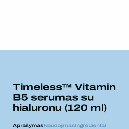
Timeless™ Vitamin
B5 serumas su
hialuronu (120 ml)
Aprašymas
Naudojimas
Ingredientai