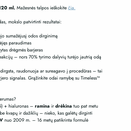
was:
is:
120 ml.
Mažesnės talpos ieškokite
čia.
89,95 €.
53,97 €.
s, mokslo patvirtinti rezultatai:
jo sumažėjusį odos dirginimą
jęs paraudimas
tytas drėgmės barjeras
akcijų – nors 70% tyrimo dalyvių turėjo jautrią odą
udirgsta, raudonuoja ar sureagavo į procedūras – tai
jero signalas. Grąžinkite odai ramybę su Timeless™
serumas?
5) + hialuronas –
ramina
ir
drėkina
tuo pat metu
e kvapų ir dažiklių – nieko, kas galėtų dirginti
AV
nuo 2009 m. – 16 metų patikrinta formulė