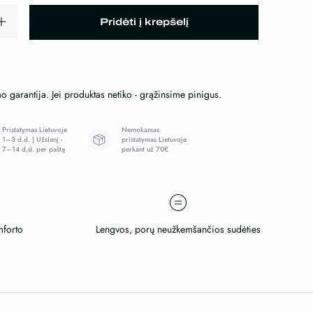
Pridėti į krepšelį
o garantija. Jei produktas netiko - grąžinsime pinigus.
Pristatymas Lietuvoje
Nemokamas
1–3 d.d. | Užsienį -
pristatymas Lietuvoje
7–14 d.d. per paštą
perkant už 70€
i
mforto
Lengvos, porų neužkemšančios sudėties