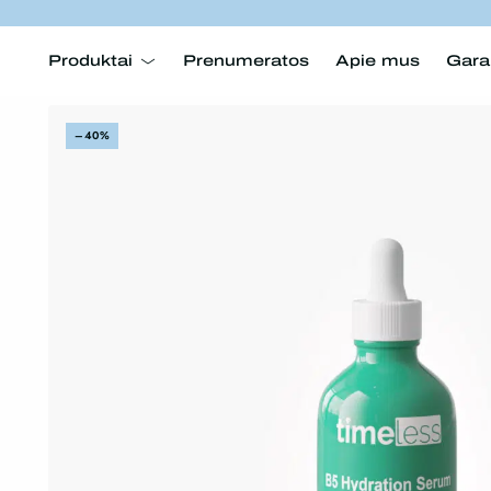
Produktai
Prenumeratos
Apie mus
Gara
–40%