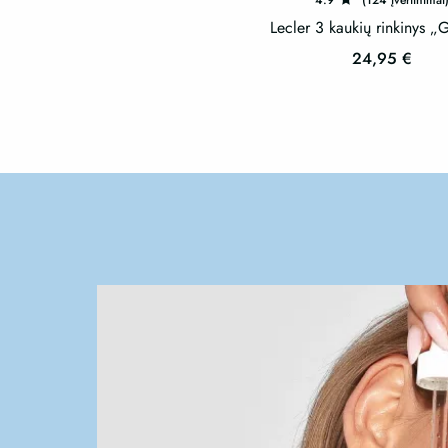
4.9
(124 įvertinimai
Lecler 3 kaukių rinkinys
24,95
€