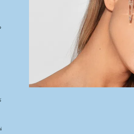
o
%
i