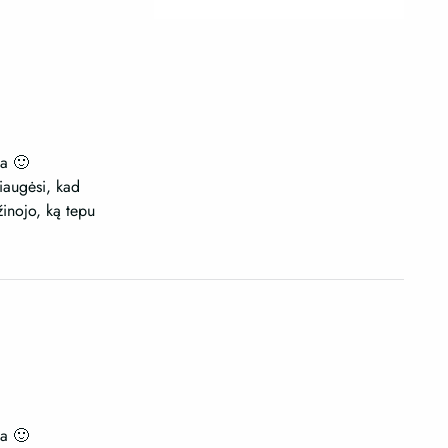
ka 🙂
iaugėsi, kad
žinojo, ką tepu
ka 🙂