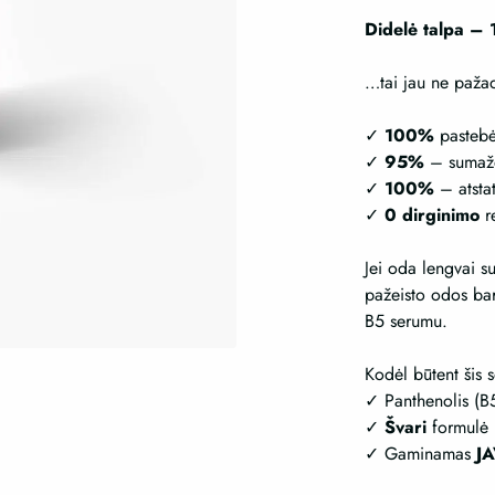
Didelė talpa – 
…tai jau ne pažada
✓
100%
pastebė
✓
95%
– sumažė
✓
100%
– atsta
✓
0 dirginimo
re
Jei oda lengvai s
pažeisto odos bar
B5 serumu.
Kodėl būtent šis 
✓ Panthenolis (B
✓
Švari
formulė b
✓ Gaminamas
J