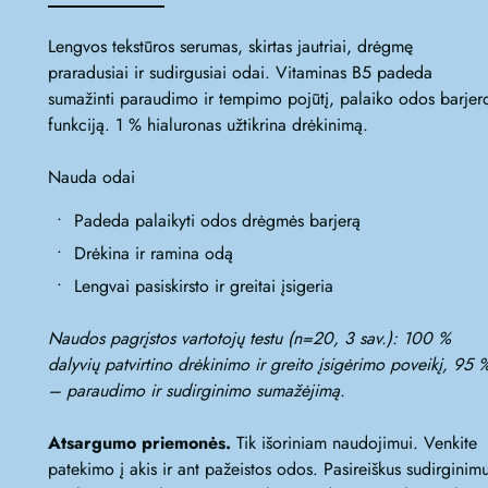
Lengvos tekstūros serumas, skirtas jautriai, drėgmę
praradusiai ir sudirgusiai odai. Vitaminas B5 padeda
sumažinti paraudimo ir tempimo pojūtį, palaiko odos barjer
funkciją. 1 % hialuronas užtikrina drėkinimą.
Nauda odai
Padeda palaikyti odos drėgmės barjerą
Drėkina ir ramina odą
Lengvai pasiskirsto ir greitai įsigeria
Naudos pagrįstos vartotojų testu (n=20, 3 sav.): 100 %
dalyvių patvirtino drėkinimo ir greito įsigėrimo poveikį, 95 
– paraudimo ir sudirginimo sumažėjimą.
Atsargumo priemonės.
Tik išoriniam naudojimui. Venkite
patekimo į akis ir ant pažeistos odos. Pasireiškus sudirginimu